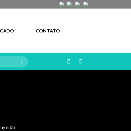
ACADO
CONTATO
mmy nibh