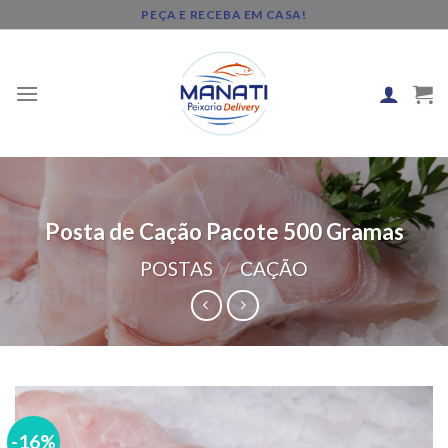
Skip
PEÇA E RECEBA EM CASA!
to
content
Posta de Cação Pacote 500 Gramas
POSTAS
/
CAÇÃO
-16%