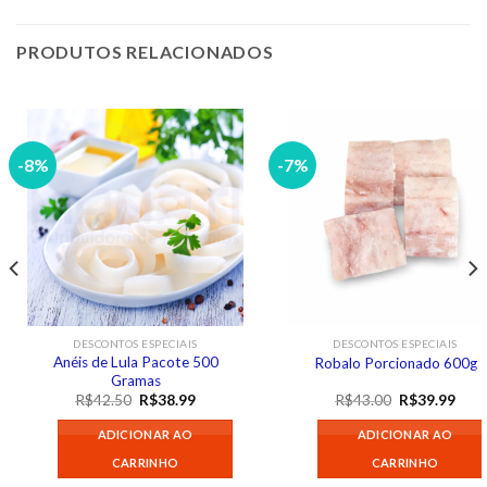
PRODUTOS RELACIONADOS
-8%
-7%
DESCONTOS ESPECIAIS
DESCONTOS ESPECIAIS
Anéis de Lula Pacote 500
Robalo Porcionado 600g
Gramas
O
O
O
O
R$
42.50
R$
38.99
R$
43.00
R$
39.99
preço
preço
preço
preç
original
atual
original
atua
ADICIONAR AO
ADICIONAR AO
era:
é:
era:
é:
R$42.50.
R$38.99.
R$43.00.
R$39
CARRINHO
CARRINHO