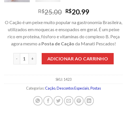
O
O
25.00
20.99
R$
R$
preço
preço
O Cação é um peixe muito popular na gastronomia Brasileira,
original
atual
utilizados em moquecas e ensopados em geral. É um peixe
era:
é:
rico em proteína, fósforo e vitaminas do complexo B. Peça
R$25.00.
R$20.99.
agora mesmo a
Posta de Cação
da Manati Pescados!
Posta de Cação Pacote 500 Gramas quantidade
ADICIONAR AO CARRINHO
SKU:
1423
Categorias:
Cação
,
Descontos Especiais
,
Postas