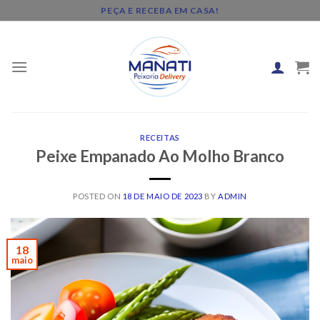
Skip
PEÇA E RECEBA EM CASA!
to
content
RECEITAS
Peixe Empanado Ao Molho Branco
POSTED ON
18 DE MAIO DE 2023
BY
ADMIN
18
maio