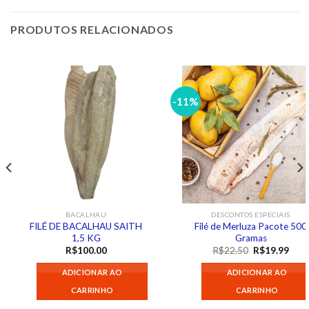
PRODUTOS RELACIONADOS
-11%
BACALHAU
DESCONTOS ESPECIAIS
FILÉ DE BACALHAU SAITH
Filé de Merluza Pacote 500
1,5 KG
Gramas
O
O
R$
100.00
R$
22.50
R$
19.99
preço
preç
original
atua
ADICIONAR AO
ADICIONAR AO
era:
é:
R$22.50.
R$19
CARRINHO
CARRINHO