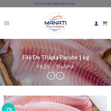
Skip
PEÇA E RECEBA EM CASA!
to
content
Filé De Tilápia Pacote 1 kg
FILÉS
/
TILÁPIA
-7%