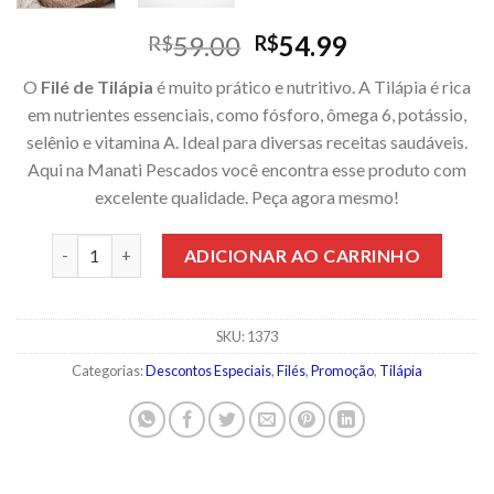
O
O
59.00
54.99
R$
R$
preço
preço
O
Filé de Tilápia
é muito prático e nutritivo. A Tilápia é rica
original
atual
em nutrientes essenciais, como fósforo, ômega 6, potássio,
era:
é:
selênio e vitamina A. Ideal para diversas receitas saudáveis.
R$59.00.
R$54.99.
Aqui na Manati Pescados você encontra esse produto com
excelente qualidade. Peça agora mesmo!
Filé De Tilápia Pacote 1 kg quantidade
ADICIONAR AO CARRINHO
SKU:
1373
Categorias:
Descontos Especiais
,
Filés
,
Promoção
,
Tilápia