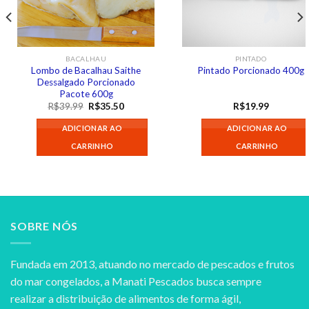
BACALHAU
PINTADO
Lombo de Bacalhau Saithe
Pintado Porcionado 400g
Dessalgado Porcionado
Pacote 600g
O
O
R$
39.99
R$
35.50
R$
19.99
preço
preço
original
atual
ADICIONAR AO
ADICIONAR AO
era:
é:
R$39.99.
R$35.50.
CARRINHO
CARRINHO
SOBRE NÓS
Fundada em 2013, atuando no mercado de pescados e frutos
do mar congelados, a Manati Pescados busca sempre
realizar a distribuição de alimentos de forma ágil,