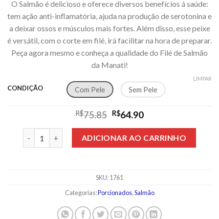
O Salmão é delicioso e oferece diversos benefícios á saúde:
preço:
tem ação anti-inflamatória, ajuda na produção de serotonina e
R$64.90
a deixar ossos e músculos mais fortes. Além disso, esse peixe
através
é versátil, com o corte em filé, irá facilitar na hora de preparar.
R$73.90
Peça agora mesmo e conheça a qualidade do Filé de Salmão
da Manati!
LIMPAR
CONDIÇÃO
Com Pele
Sem Pele
O
O
R$
75.85
R$
64.90
preço
preço
original
atual
Salmão Porcionado 500g (Duas Postas De 250g) quantidad
ADICIONAR AO CARRINHO
era:
é:
R$75.85.
R$64.90.
SKU:
1761
Categorias:
Porcionados
,
Salmão