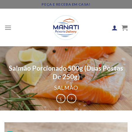
Skip
PEÇA E RECEBA EM CASA!
to
content
Salmão Porcionado 500g (Duas Postas
De 250g)
SALMÃO