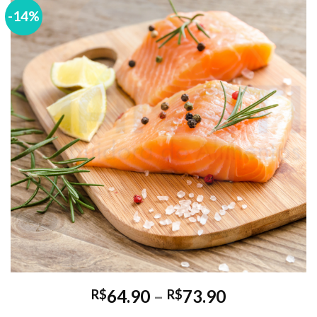
-14%
Faixa
64.90
–
73.90
R$
R$
de